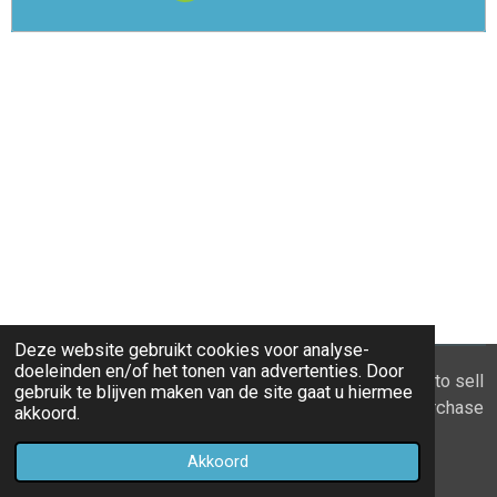
Deze website gebruikt cookies voor analyse-
doeleinden en/of het tonen van advertenties. Door
© 2021 - 2026 Home you buy | you sell Are you going to sell
gebruik te blijven maken van de site gaat u hiermee
the apartment? 6 tips to recognize a good property purchase
akkoord.
proposal
Akkoord
Powered by
JouwWeb